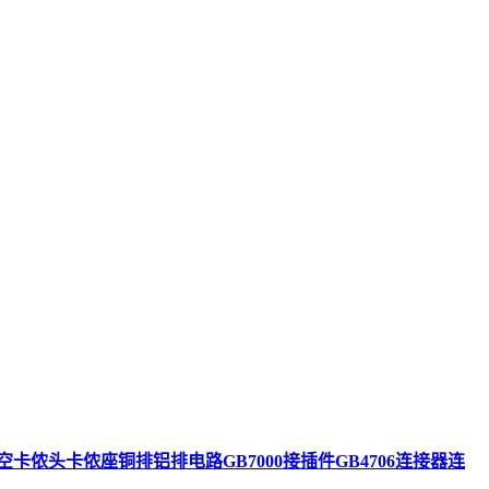
侬头卡侬座铜排铝排电路GB7000接插件GB4706连接器连