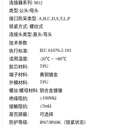
连接器系列: M12
类型:公头/母头
接口防呆类型: A,B,C,D,S,T,L,P
锁紧方式: 螺纹式
连接头类型:直头/弯头
技术参数
IEC 61076-2-101
执行标准:
适用温度:
-20℃ ~ +80℃
TPU
胶芯材料:
端子材料:
黄铜镀金
TPU
外模材料:
螺丝/螺母材料:
铜合金镀镍
≥100MΩ
绝缘阻抗:
≤5mΩ
接触阻抗:
是否屏蔽：
可选择
防护等级:
IP67/IP69K（锁紧状态）